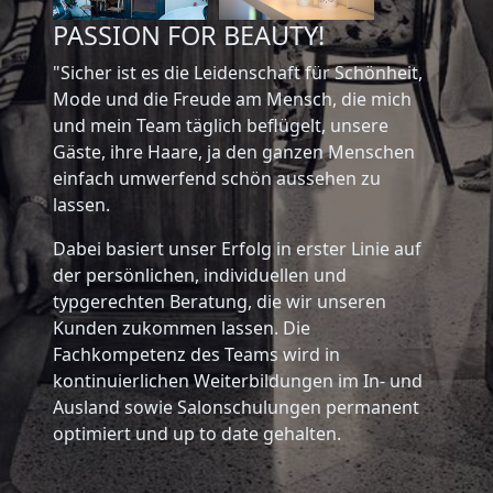
PASSION FOR BEAUTY!
"Sicher ist es die Leidenschaft für Schönheit,
Mode und die Freude am Mensch, die mich
und mein Team täglich beflügelt, unsere
Gäste, ihre Haare, ja den ganzen Menschen
einfach umwerfend schön aussehen zu
lassen.
Dabei basiert unser Erfolg in erster Linie auf
der persönlichen, individuellen und
typgerechten Beratung, die wir unseren
Kunden zukommen lassen. Die
Fachkompetenz des Teams wird in
kontinuierlichen Weiterbildungen im In- und
Ausland sowie Salonschulungen permanent
optimiert und up to date gehalten.