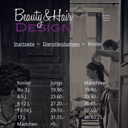
Startseite
Dienstleistungen
Kinder
Kinder
Jungs
Mädchien
Bis 3 J.
19.90.-
19.90.-
4-5 J.
23.60.-
23.60.-
6-12 J.
27.20.-.-
30.65.-
13-16 J.
29.10.-
50.50.-
17 J.
31.15.-
ab 60.25.-
Mädchen
+5.-